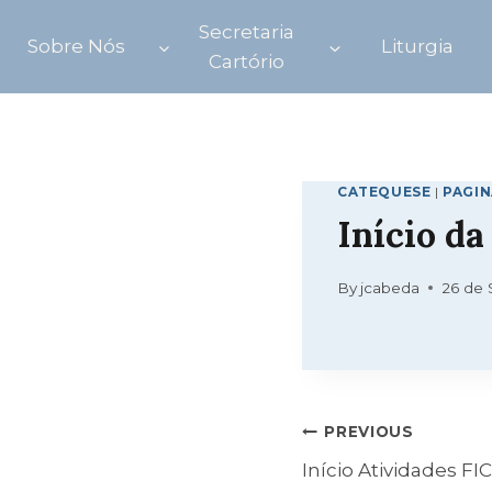
Skip
Secretaria
to
Sobre Nós
Liturgia
Cartório
content
CATEQUESE
|
PAGIN
Início d
By
jcabeda
26 de 
Navegação
PREVIOUS
Início Atividades F
de