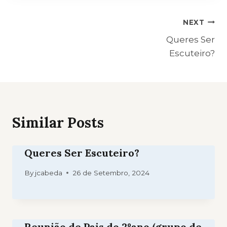
Navegação
NEXT
Queres Ser
de
Escuteiro?
artigos
Similar Posts
Queres Ser Escuteiro?
By
jcabeda
26 de Setembro, 2024
Reunião de Pais do 2ºano (grupo de